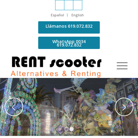
Español
English
Llámanos 619.072.832
WhatsApp 0034
619.072.832
Posterior
1
2