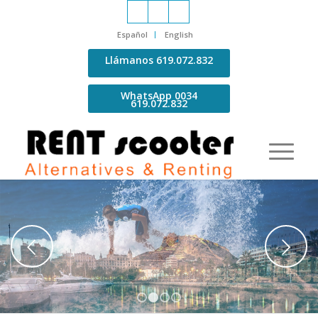
Español
English
Llámanos 619.072.832
WhatsApp 0034
619.072.832
Posterior
1
2
3
4